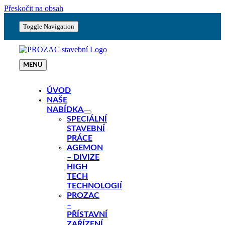
Přeskočit na obsah
Toggle Navigation
MENU
ÚVOD
NAŠE
NABÍDKA
SPECIÁLNÍ
STAVEBNÍ
PRÁCE
AGEMON
– DIVIZE
HIGH
TECH
TECHNOLOGIÍ
PROZAC
–
PŘÍSTAVNÍ
ZAŘÍZENÍ