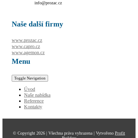
info@prozac.cz
Naše další firmy
www.prozac.cz
www.capro.cz
www.agemon.cz
Menu
Toggle Navigation
Úvod
Naše nabídka
Reference
Kontakty
© Copyright
2026 | Všechna práva vyhrazena |
Vytvořeno
Profit